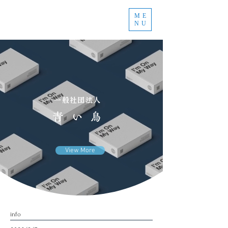
ME
NU
一般社団法人
青い鳥
View More
info